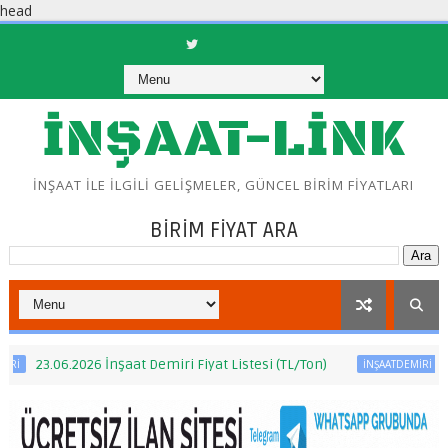
head
İNŞAAT-LİNK
İNŞAAT İLE İLGİLİ GELİŞMELER, GÜNCEL BİRİM FİYATLARI
BİRİM FİYAT ARA
.2026 İnşaat Demiri Fiyat Listesi (TL/Ton)
GÜNCEL İNŞ
İNŞAATDEMİRİ