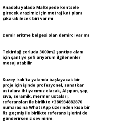
Demir eritme belgesi olan demirci var mı
Tekirdağ çorluda 3000m2 şantiye alanı
için şantiye şefi arıyorum ilgilenenler
mesaj atabilir
Kuzey Irak'ta yakında başlayacak bir
proje için işinde profesyonel, sanatkar
ustalara ihtiyacımız olacak, Alçıpan, şap,
sıva, seramik, mermer ustaları,
referansları ile birlikte +380934882870
numarasına WhatsApp üzerinden kısa bir
öz geçmiş ile birlikte referans işlerini de
gönderirseniz sevinirim.
Toplam yapılan dairenin yüzde 55 bi
istiyoruz yarısı bizden kampanyasında
devlet bize daire başı 1.875 tl para ödüyor
biz o parayı mütahite vereceğiz şuan