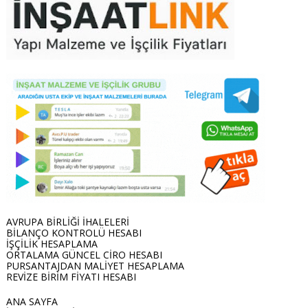
Büyük bir otel var sökümü verilecektir
ilgilenen uğraşan arkadaş varmı otel 5
yıldız lı bir otel
İstanbul altunizade şantiyemiz için
yevmiyeli saten-boya ekipleri ihtiyacımız
var 10 kişiye kadar , 1 aylık iş 05428992502
Ekip olan bana ulaşabilir mi
Streç ihtiyacı olan varsa 140 adet var,
uyguna vericem.
AVRUPA BİRLİĞİ İHALELERİ
BİLANÇO KONTROLÜ HESABI
İŞÇİLİK HESAPLAMA
ORTALAMA GÜNCEL CİRO HESABI
PURSANTAJDAN MALİYET HESAPLAMA
REVİZE BİRİM FİYATI HESABI
ANA SAYFA