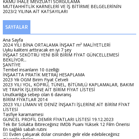
KAMU İHALE MEVZUATI SORGULAMA
MÜTEAHHİTLİK KARNELERİ VE İŞ BİTİRME BELGELERİNİN
2023/2 YILINA AİT KATSAYILARI
SAYFALAR
Ana Sayfa
2024 YILI BİNA ORTALAMA İNŞAAT m² MALİYETLERİ
Uyku kaliteni arttıracak en iyi 7 şey
İNŞAAT SEKÖTRÜ YENİ BİR BİRİM FİYAT GÜNCELLEMESİ
BEKLİYOR...
ŞANTİYE
Tembel insanların 10 özelliği
İNŞAATTA PRATİK METRAJ HESAPLAMA
2023 Yılı OGM Birim Fiyat Cetveli
2023 YILI YOL, KÖPRÜ, TÜNEL, BİTÜMLÜ KAPLAMALAR, BAKIM
VE TRAFİK İŞLERİNE AİT BİRİM FİYAT LİSTESİ
Unutkanlığa sebep olan 6 davranış
BİRİM FİYATLAR 2014
2023 YILI LİMAN VE DENİZ İNŞAATI İŞLERİNE AİT BİRİM FİYAT
LİSTESİ
Tasfiye kararnamesi
GÜNCEL PROFİL DEMİR FİYATLARI LİSTESİ 19.12.2023
Tek Bir Solukta Bitireceğiniz IMDb Puanı Yüksek 12 Film Önerisi
En sağlıklı sabah rutini
👉🏻 Evden çalışarak dolar cinsinden gelir elde edebileceğiniz