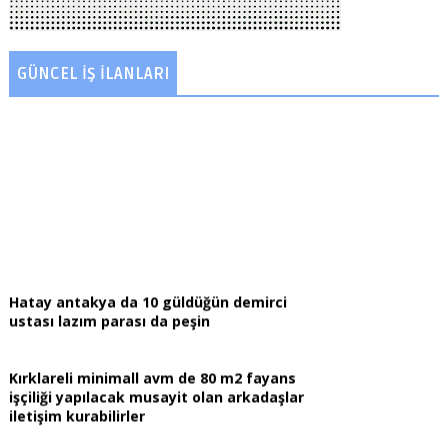
GÜNCEL İŞ İLANLARI
Hatay antakya da 10 güldüğün demirci
ustası lazım parası da peşin
Kırklareli minimall avm de 80 m2 fayans
işçiliği yapılacak musayit olan arkadaşlar
iletişim kurabilirler
Anadolu yalado Maltepede kentsele
girecek arazimiz için metraj kat planı
çıkarabilecek biri var mı