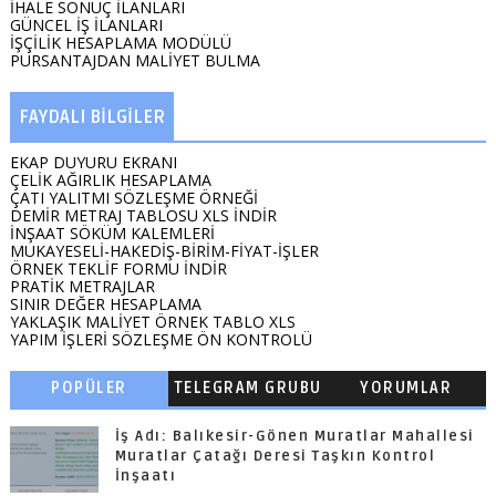
İHALE SONUÇ İLANLARI
GÜNCEL İŞ İLANLARI
İŞÇİLİK HESAPLAMA MODÜLÜ
PURSANTAJDAN MALİYET BULMA
FAYDALI BİLGİLER
EKAP DUYURU EKRANI
ÇELİK AĞIRLIK HESAPLAMA
ÇATI YALITMI SÖZLEŞME ÖRNEĞİ
DEMİR METRAJ TABLOSU XLS İNDİR
İNŞAAT SÖKÜM KALEMLERİ
MUKAYESELİ-HAKEDİŞ-BİRİM-FİYAT-İŞLER
ÖRNEK TEKLİF FORMU İNDİR
PRATİK METRAJLAR
SINIR DEĞER HESAPLAMA
YAKLAŞIK MALİYET ÖRNEK TABLO XLS
YAPIM İŞLERİ SÖZLEŞME ÖN KONTROLÜ
POPÜLER
TELEGRAM GRUBU
YORUMLAR
BAŞLIKLAR
İş Adı: Balıkesir-Gönen Muratlar Mahallesi
Muratlar Çatağı Deresi Taşkın Kontrol
İnşaatı