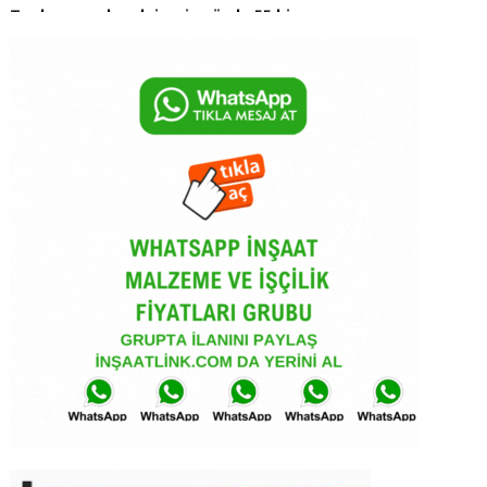
bizim sitede 86 daire var. Onu demek
istedimToplam yapılan dairenin yüzde 55
bi istiyoruz yarısı bizden kampanyasında
devlet bize daire başı 1.875 tl para ödüyor
biz o parayı mütahite vereceğiz şuan
bizim sitede 86 daire var. Onu demek
istedim
İzmir’de yapılacak jandarma binası için 3
kalıpçı, 2 demirci, 1 amele ihtiyacımız var.
Taşeron değilim, ana yüklenici firmayız.
Kalıp malzemesi, kalacak yer ve yemek
bize ait. Yevmiye ile çalışacak temiz
terbiyeli ustalar aramaktayız.
İlgilenenler özelden mesaj atabilir.
Merhaba arkadaşlar, Malatya Yeşilyurt ta
TOKİ konutları yapıyoruz, seramik usta
arayışımız vardır, 05374781048 ihtiyacı
olan varsa bu numara iletişim kurabilir