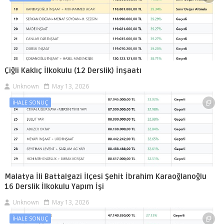
Çiğli Kaklıç İlkokulu (12 Derslik) İnşaatı
Unknown
May 13, 2026
İHALE SONUÇ
Malatya İli Battalgazi İlçesi Şehit İbrahim Karaoğlanoğlu
16 Derslik İlkokulu Yapım İşi
Unknown
May 13, 2026
İHALE SONUÇ