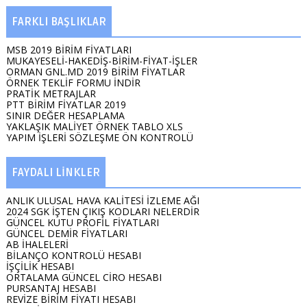
FARKLI BAŞLIKLAR
MSB 2019 BİRİM FİYATLARI
MUKAYESELİ-HAKEDİŞ-BİRİM-FİYAT-İŞLER
ORMAN GNL.MD 2019 BİRİM FİYATLAR
ÖRNEK TEKLİF FORMU İNDİR
PRATİK METRAJLAR
PTT BİRİM FİYATLAR 2019
SINIR DEĞER HESAPLAMA
YAKLAŞIK MALİYET ÖRNEK TABLO XLS
YAPIM İŞLERİ SÖZLEŞME ÖN KONTROLÜ
FAYDALI LİNKLER
ANLIK ULUSAL HAVA KALİTESİ İZLEME AĞI
2024 SGK İŞTEN ÇIKIŞ KODLARI NELERDİR
GÜNCEL KUTU PROFİL FİYATLARI
GÜNCEL DEMİR FİYATLARI
AB İHALELERİ
BİLANÇO KONTROLÜ HESABI
İŞÇİLİK HESABI
ORTALAMA GÜNCEL CİRO HESABI
PURSANTAJ HESABI
REVİZE BİRİM FİYATI HESABI