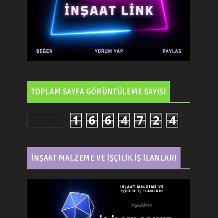
TOPLAM SAYFA GÖRÜNTÜLEME SAYISI
1
6
6
4
7
2
4
İNŞAAT MALZEME VE İŞÇİLİK İŞ İLANLARI