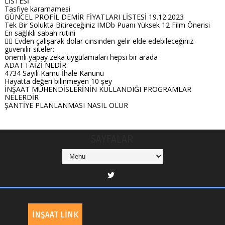
LİSTESİ
Tasfiye kararnamesi
GÜNCEL PROFİL DEMİR FİYATLARI LİSTESİ 19.12.2023
Tek Bir Solukta Bitireceğiniz IMDb Puanı Yüksek 12 Film Önerisi
En sağlıklı sabah rutini
👉🏻 Evden çalışarak dolar cinsinden gelir elde edebileceğiniz
güvenilir siteler:
önemli yapay zeka uygulamaları hepsi bir arada
ADAT FAİZİ NEDİR.
4734 Sayılı Kamu İhale Kanunu
Hayatta değeri bilinmeyen 10 şey
İNŞAAT MÜHENDİSLERİNİN KULLANDIĞI PROGRAMLAR
NELERDİR
ŞANTİYE PLANLANMASI NASIL OLUR
SAYFALAR
İNŞAAT LİNK