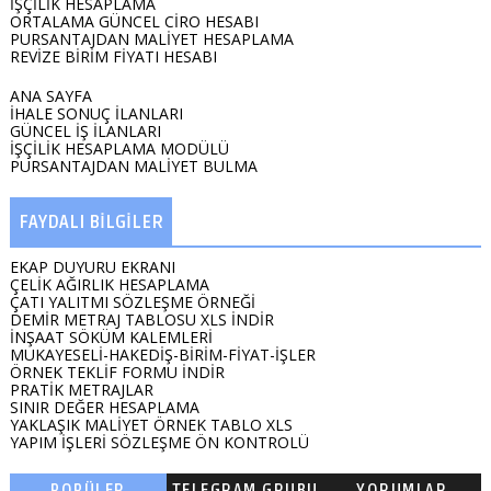
İŞÇİLİK HESAPLAMA
ORTALAMA GÜNCEL CİRO HESABI
PURSANTAJDAN MALİYET HESAPLAMA
Streç ihtiyacı olan varsa 140 adet var,
REVİZE BİRİM FİYATI HESABI
uyguna vericem.
ANA SAYFA
İHALE SONUÇ İLANLARI
GÜNCEL İŞ İLANLARI
İŞÇİLİK HESAPLAMA MODÜLÜ
PURSANTAJDAN MALİYET BULMA
FAYDALI BİLGİLER
EKAP DUYURU EKRANI
ÇELİK AĞIRLIK HESAPLAMA
ÇATI YALITMI SÖZLEŞME ÖRNEĞİ
DEMİR METRAJ TABLOSU XLS İNDİR
İNŞAAT SÖKÜM KALEMLERİ
MUKAYESELİ-HAKEDİŞ-BİRİM-FİYAT-İŞLER
ÖRNEK TEKLİF FORMU İNDİR
PRATİK METRAJLAR
SINIR DEĞER HESAPLAMA
YAKLAŞIK MALİYET ÖRNEK TABLO XLS
YAPIM İŞLERİ SÖZLEŞME ÖN KONTROLÜ
POPÜLER
TELEGRAM GRUBU
YORUMLAR