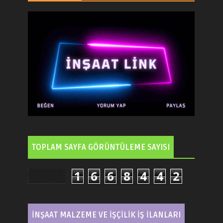
TOPLAM SAYFA GÖRÜNTÜLEME SAYISI
1
6
6
8
4
4
2
İNŞAAT MALZEME VE İŞÇİLİK İŞ İLANLARI