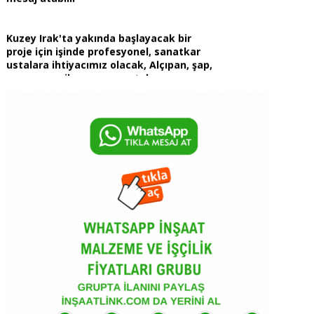
Kuzey Irak'ta yakında başlayacak bir
proje için işinde profesyonel, sanatkar
ustalara ihtiyacımız olacak, Alçıpan, şap,
sıva, seramik, mermer ustaları,
referansları ile birlikte +380934882870
numarasına WhatsApp üzerinden kısa bir
öz geçmiş ile birlikte referans işlerini de
gönderirseniz sevinirim.
Toplam yapılan dairenin yüzde 55 bi
istiyoruz yarısı bizden kampanyasında
devlet bize daire başı 1.875 tl para ödüyor
biz o parayı mütahite vereceğiz şuan
bizim sitede 86 daire var. Onu demek
istedimToplam yapılan dairenin yüzde 55
bi istiyoruz yarısı bizden kampanyasında
devlet bize daire başı 1.875 tl para ödüyor
biz o parayı mütahite vereceğiz şuan
bizim sitede 86 daire var. Onu demek
istedim
İzmir’de yapılacak jandarma binası için 3