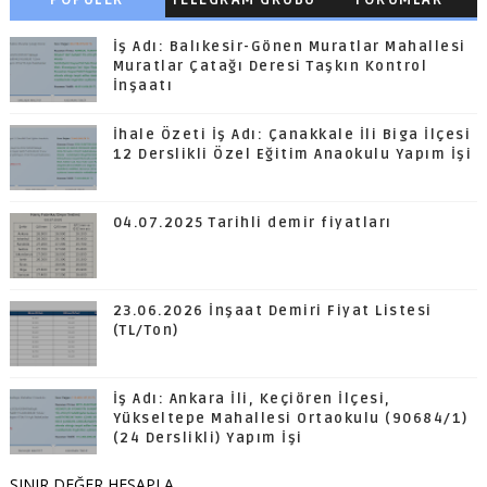
BAŞLIKLAR
İş Adı: Balıkesir-Gönen Muratlar Mahallesi
Muratlar Çatağı Deresi Taşkın Kontrol
İnşaatı
İhale Özeti İş Adı: Çanakkale İli Biga İlçesi
12 Derslikli Özel Eğitim Anaokulu Yapım İşi
04.07.2025 Tarihli demir fiyatları
23.06.2026 İnşaat Demiri Fiyat Listesi
(TL/Ton)
İş Adı: Ankara İli, Keçiören İlçesi,
Yükseltepe Mahallesi Ortaokulu (90684/1)
(24 Derslikli) Yapım İşi
SINIR DEĞER HESAPLA