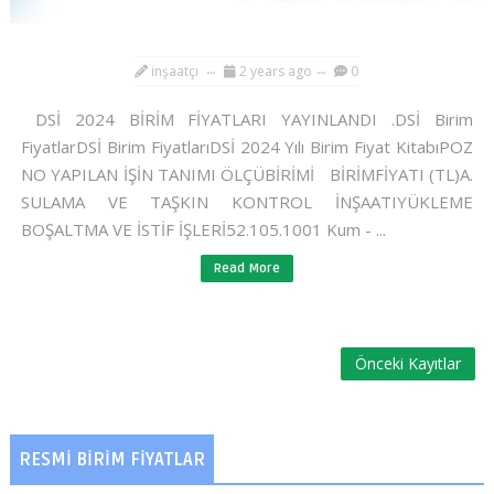
inşaatçı
2 years ago
0
DSİ 2024 BİRİM FİYATLARI YAYINLANDI .DSİ Birim
FiyatlarDSİ Birim FiyatlarıDSİ 2024 Yılı Birim Fiyat KitabıPOZ
NO YAPILAN İŞİN TANIMI ÖLÇÜBİRİMİ BİRİMFİYATI (TL)A.
SULAMA VE TAŞKIN KONTROL İNŞAATIYÜKLEME
BOŞALTMA VE İSTİF İŞLERİ52.105.1001 Kum - ...
Read More
Önceki Kayıtlar
RESMİ BİRİM FİYATLAR