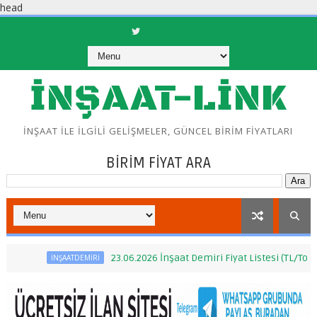
head
İNŞAAT-LİNK
İNŞAAT İLE İLGİLİ GELİŞMELER, GÜNCEL BİRİM FİYATLARI
BİRİM FİYAT ARA
23.06.2026 İnşaat Demiri Fiyat Listesi (TL/Ton)
İNŞAATDEMİRİ
İ