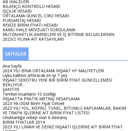
AB İHALELERİ
BİLANÇO KONTROLÜ HESABI
İŞÇİLİK HESABI
ORTALAMA GÜNCEL CİRO HESABI
PURSANTAJ HESABI
REVİZE BİRİM FİYATI HESABI
KAMU İHALE MEVZUATI SORGULAMA
MÜTEAHHİTLİK KARNELERİ VE İŞ BİTİRME BELGELERİNİN
2023/2 YILINA AİT KATSAYILARI
SAYFALAR
Ana Sayfa
2024 YILI BİNA ORTALAMA İNŞAAT m² MALİYETLERİ
Uyku kaliteni arttıracak en iyi 7 şey
İNŞAAT SEKÖTRÜ YENİ BİR BİRİM FİYAT GÜNCELLEMESİ
BEKLİYOR...
ŞANTİYE
Tembel insanların 10 özelliği
İNŞAATTA PRATİK METRAJ HESAPLAMA
2023 Yılı OGM Birim Fiyat Cetveli
2023 YILI YOL, KÖPRÜ, TÜNEL, BİTÜMLÜ KAPLAMALAR, BAKIM
VE TRAFİK İŞLERİNE AİT BİRİM FİYAT LİSTESİ
Unutkanlığa sebep olan 6 davranış
BİRİM FİYATLAR 2014
2023 YILI LİMAN VE DENİZ İNŞAATI İŞLERİNE AİT BİRİM FİYAT