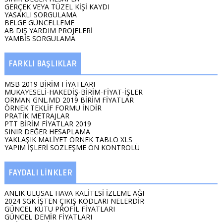
GERÇEK VEYA TÜZEL KİŞİ KAYDI
YASAKLI SORGULAMA
BELGE GÜNCELLEME
AB DIŞ YARDIM PROJELERİ
YAMBİS SORGULAMA
FARKLI BAŞLIKLAR
MSB 2019 BİRİM FİYATLARI
MUKAYESELİ-HAKEDİŞ-BİRİM-FİYAT-İŞLER
ORMAN GNL.MD 2019 BİRİM FİYATLAR
ÖRNEK TEKLİF FORMU İNDİR
PRATİK METRAJLAR
PTT BİRİM FİYATLAR 2019
SINIR DEĞER HESAPLAMA
YAKLAŞIK MALİYET ÖRNEK TABLO XLS
YAPIM İŞLERİ SÖZLEŞME ÖN KONTROLÜ
FAYDALI LİNKLER
ANLIK ULUSAL HAVA KALİTESİ İZLEME AĞI
2024 SGK İŞTEN ÇIKIŞ KODLARI NELERDİR
GÜNCEL KUTU PROFİL FİYATLARI
GÜNCEL DEMİR FİYATLARI